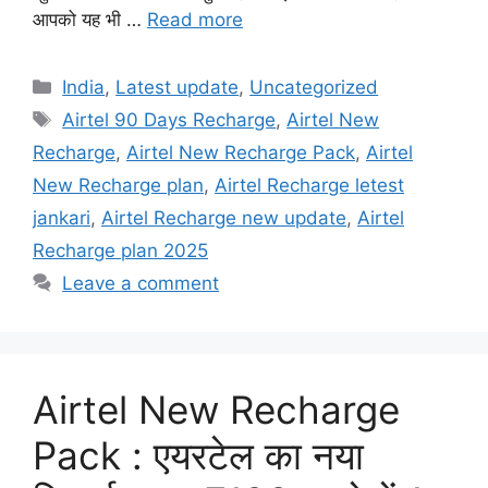
आपको यह भी …
Read more
Categories
India
,
Latest update
,
Uncategorized
Tags
Airtel 90 Days Recharge
,
Airtel New
Recharge
,
Airtel New Recharge Pack
,
Airtel
New Recharge plan
,
Airtel Recharge letest
jankari
,
Airtel Recharge new update
,
Airtel
Recharge plan 2025
Leave a comment
Airtel New Recharge
Pack : एयरटेल का नया